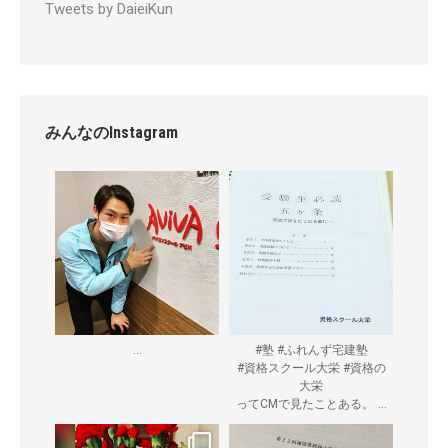
Tweets by DaieiKun
みんなのInstagram
...
#塾 #ふれんず宅建塾
#資格スクール大栄 #資格の
大栄
...
ってCMで見たことある。