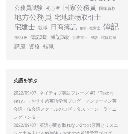
国家公務員
公務員試験
初心者
国家資格
地方公務員
宅地建物取引士
簿記
宅建士
日商簿記
就職
社労士
独学
簿記3級
簿記2級
行政書士
試験対策
簿記1級
試験
講座
資格
転職
英語を学ぶ
2022/09/07
:
ネイティブ英語フレーズ #3『Take it
easy』 - おすすめ英語学習ブログ｜マンツーマン英
会話・仏会話スクールのロゼッタストーン・ラーニ
ングセンター
2022/09/07
:
英語が聞き取れない2つの原因とリスニ
ング力を上げる勉強法 - おすすめ英語学習ブログ｜