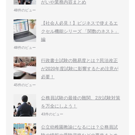
がいや業務内容まとめ
48件のビュー
【社会人必見！】ビジネスで使えるエ
クセル機能シリーズ 「関数のネスト」
編
48件のビュー
行政書士試験の難易度とは？民法改正
が2020年度試験に影響するため注意が
必要！
45件のビュー
公務員試験の最後の難関、2次試験対策
を万全にしよう！
43件のビュー
公立幼稚園教諭になるには？公務員試