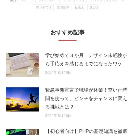
Tags:
スクール
プログラマー
プログラミング
プログラミングスクール
売り手市場
業務効率
社会人
選び方
おすすめ記事
学び始めて３か月、デザイン未経験か
ら手応えを感じるまでになったワケ
2021年8月19日
緊急事態宣言で職場が休業！空いた時
間を使って、ピンチをチャンスに変え
る挑戦とは？
2021年8月16日
【初心者向け】PHPの基礎知識を徹底