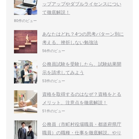
ップアップやダブルライセンスについ
て徹底解説！
80件のビュー
あなたはどれ？4つの思考パターン別に
考える、挫折しない勉強法
56件のビュー
公務員試験を受験したら、試験結果開
示を請求してみよう
53件のビュー
資格を取得するのはなぜ？資格をとる
メリット、注意点を徹底解説！
51件のビュー
公務員（市町村役場職員・都道府県庁
職員）の職種・仕事を徹底解説。やり