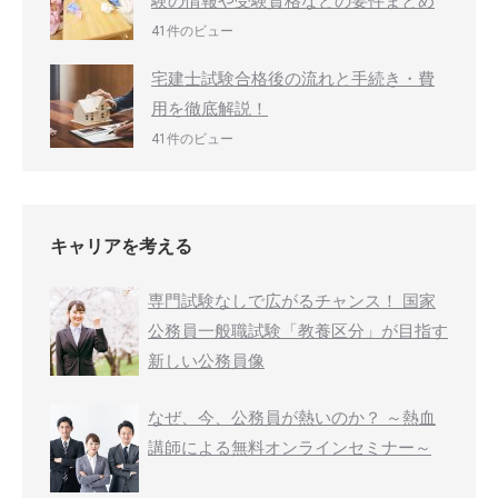
験の情報や受験資格などの要件まとめ
41件のビュー
宅建士試験合格後の流れと手続き・費
用を徹底解説！
41件のビュー
キャリアを考える
専門試験なしで広がるチャンス！ 国家
公務員一般職試験「教養区分」が目指す
新しい公務員像
なぜ、今、公務員が熱いのか？ ～熱血
講師による無料オンラインセミナー～