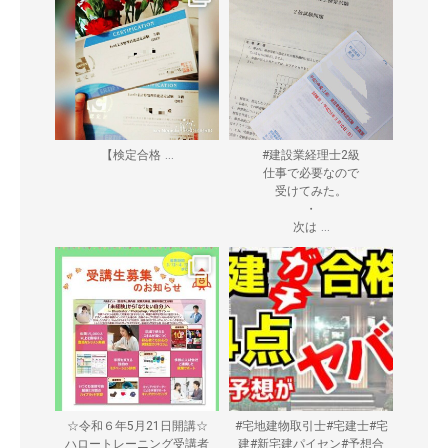
...
【検定合格
#建設業経理士2級
仕事で必要なので
受けてみた。
・
...
次は
☆令和６年5月21日開講☆
#宅地建物取引士#宅建士#宅
ハロートレーニング受講者
建#新宅建パイセン#予想合