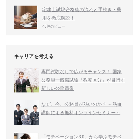
宅建士試験合格後の流れと手続き・費
用を徹底解説！
40件のビュー
キャリアを考える
専門試験なしで広がるチャンス！ 国家
公務員一般職試験「教養区分」が目指す
新しい公務員像
なぜ、今、公務員が熱いのか？ ～熱血
講師による無料オンラインセミナー～
「モチベーション3.0」から学ぶモチベ