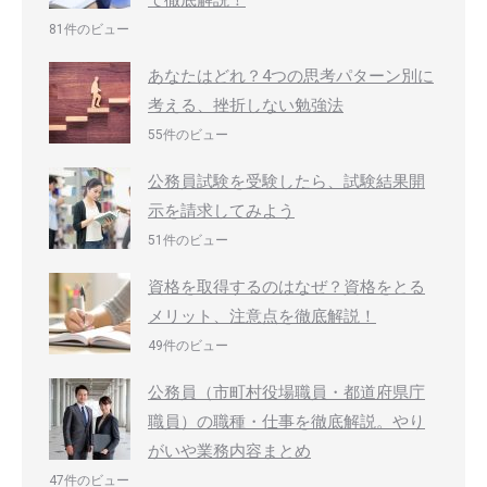
81件のビュー
あなたはどれ？4つの思考パターン別に
考える、挫折しない勉強法
55件のビュー
公務員試験を受験したら、試験結果開
示を請求してみよう
51件のビュー
資格を取得するのはなぜ？資格をとる
メリット、注意点を徹底解説！
49件のビュー
公務員（市町村役場職員・都道府県庁
職員）の職種・仕事を徹底解説。やり
がいや業務内容まとめ
47件のビュー