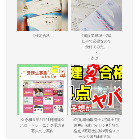
...
【検定合格
#建設業経理士2級
仕事で必要なので
受けてみた。
・
...
次は
☆令和６年5月21日開講☆
#宅地建物取引士#宅建士#宅
ハロートレーニング受講者
建#新宅建パイセン#予想合
募集のご案内
格点 #宅建士試験#資格スク
...
ール大栄#日建学院