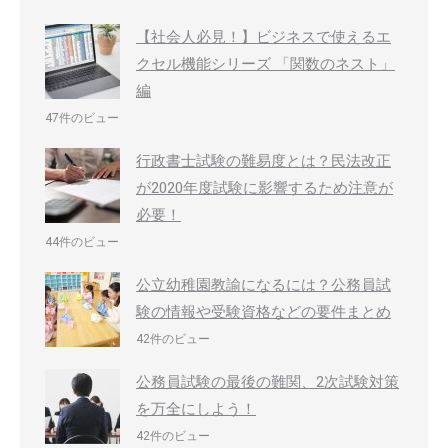
【社会人必見！】ビジネスで使えるエ
クセル機能シリーズ 「関数のネスト」
編
47件のビュー
行政書士試験の難易度とは？民法改正
が2020年度試験に影響するため注意が
必要！
44件のビュー
公立幼稚園教諭になるには？公務員試
験の情報や受験資格などの要件まとめ
42件のビュー
公務員試験の最後の難関、2次試験対策
を万全にしよう！
42件のビュー