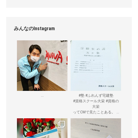
みんなのInstagram
...
#塾 #ふれんず宅建塾
#資格スクール大栄 #資格の
大栄
...
ってCMで見たことある。