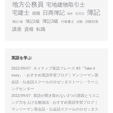
地方公務員
宅地建物取引士
簿記
宅建士
日商簿記
就職
社労士
独学
簿記3級
簿記2級
行政書士
試験対策
簿記1級
試験
講座
資格
転職
英語を学ぶ
2022/09/07
:
ネイティブ英語フレーズ #3『Take it
easy』 - おすすめ英語学習ブログ｜マンツーマン英
会話・仏会話スクールのロゼッタストーン・ラーニ
ングセンター
2022/09/07
:
英語が聞き取れない2つの原因とリスニ
ング力を上げる勉強法 - おすすめ英語学習ブログ｜
マンツーマン英会話・仏会話スクールのロゼッタス