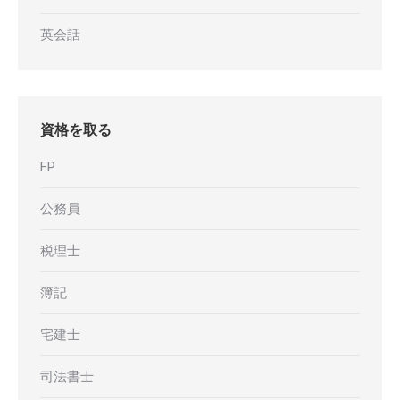
英会話
資格を取る
FP
公務員
税理士
簿記
宅建士
司法書士