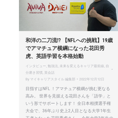
和洋の二刀流!? 【NFLへの挑戦】19歳
でアマチュア横綱になった花田秀
虎、英語学習を本格始動
インタビュー
,
勉強法
,
未来を変えるキャリア最前線
,
自
分磨き習慣
,
英会話
By
マイキャリアスタイル 編集部
2022年12月12日
目指すはNFL ！アマチュア横綱が挑む更なる
高み。 世界を見据える花田さんを「語学」と
いう形でサポートします！ 全日本相撲選手権
大会で、36年ぶり史上2人目となる大学1年生