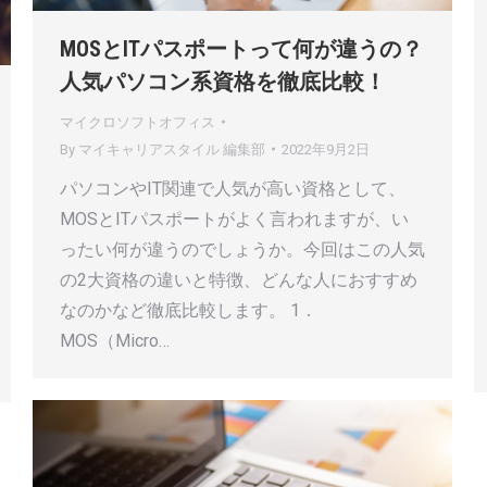
MOSとITパスポートって何が違うの？
人気パソコン系資格を徹底比較！
マイクロソフトオフィス
By
マイキャリアスタイル 編集部
2022年9月2日
パソコンやIT関連で人気が高い資格として、
MOSとITパスポートがよく言われますが、い
ったい何が違うのでしょうか。今回はこの人気
の2大資格の違いと特徴、どんな人におすすめ
なのかなど徹底比較します。 1．
MOS（Micro…