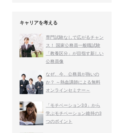
キャリアを考える
専門試験なしで広がるチャン
ス！ 国家公務員一般職試験
「教養区分」が目指す新しい
公務員像
なぜ、今、公務員が熱いの
か？ ～熱血講師による無料
オンラインセミナー～
「モチベーション3.0」から
学ぶモチベーション維持の3
つのポイント