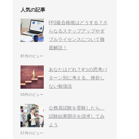
人気の記事
FP2級合格後はどうする？さ
らなるステップアップやダ
ブルライセンスについて徹
底解説！
81件のビュー
あなたはどれ？4つの思考パ
ターン別に考える、挫折し
ない勉強法
55件のビュー
公務員試験を受験したら、
試験結果開示を請求してみ
よう
51件のビュー