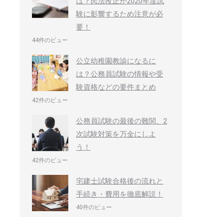
は？民法改正が2020年度試
験に影響するため注意が必
要！
44件のビュー
公立幼稚園教諭になるに
は？公務員試験の情報や受
験資格などの要件まとめ
42件のビュー
公務員試験の最後の難関、2
次試験対策を万全にしよ
う！
42件のビュー
宅建士試験合格後の流れと
手続き・費用を徹底解説！
40件のビュー