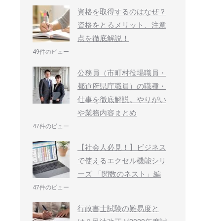
資格を取得するのはなぜ？
資格をとるメリット、注意
点を徹底解説！
49件のビュー
公務員（市町村役場職員・
都道府県庁職員）の職種・
仕事を徹底解説。やりがい
や業務内容まとめ
47件のビュー
【社会人必見！】ビジネス
で使えるエクセル機能シリ
ーズ 「関数のネスト」編
47件のビュー
行政書士試験の難易度と