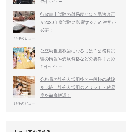
47件のビュー
行政書士試験の難易度とは？民法改正
が2020年度試験に影響するため注意が
必要！
44件のビュー
公立幼稚園教諭になるには？公務員試
験の情報や受験資格などの要件まとめ
41件のビュー
公務員の社会人採用枠と一般枠の試験
を比較、社会人採用のメリット・難易
度を徹底解説！
39件のビュー
キャリアを考える