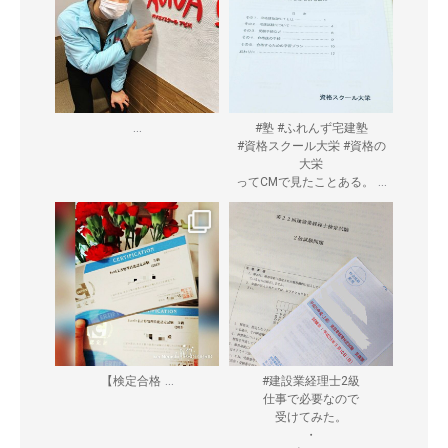
...
#塾 #ふれんず宅建塾
#資格スクール大栄 #資格の
大栄
...
ってCMで見たことある。
...
【検定合格
#建設業経理士2級
仕事で必要なので
受けてみた。
・