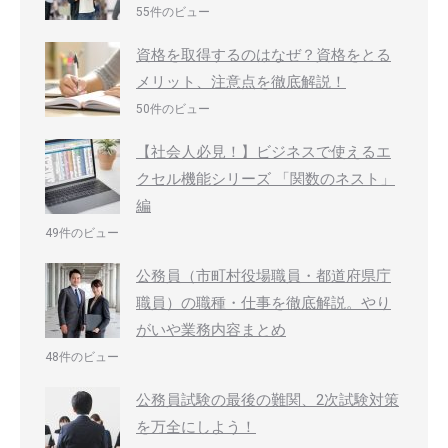
55件のビュー
資格を取得するのはなぜ？資格をとる
メリット、注意点を徹底解説！
50件のビュー
【社会人必見！】ビジネスで使えるエ
クセル機能シリーズ 「関数のネスト」
編
49件のビュー
公務員（市町村役場職員・都道府県庁
職員）の職種・仕事を徹底解説。やり
がいや業務内容まとめ
48件のビュー
公務員試験の最後の難関、2次試験対策
を万全にしよう！