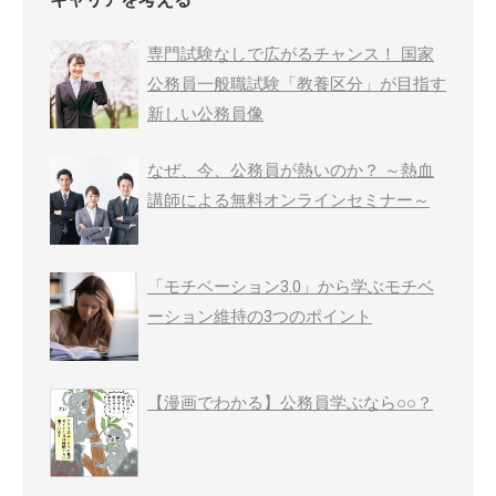
専門試験なしで広がるチャンス！ 国家
公務員一般職試験「教養区分」が目指す
新しい公務員像
なぜ、今、公務員が熱いのか？ ～熱血
講師による無料オンラインセミナー～
「モチベーション3.0」から学ぶモチベ
ーション維持の3つのポイント
【漫画でわかる】公務員学ぶなら○○？