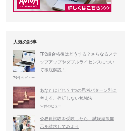
人気の記事
FP2級合格後はどうする？さらなるステ
ップアップやダブルライセンスについ
て徹底解説！
79件のビュー
あなたはどれ？4つの思考パターン別に
考える、挫折しない勉強法
57件のビュー
公務員試験を受験したら、試験結果開
示を請求してみよう