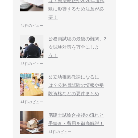
は？民法改正が2020年度試
験に影響するため注意が必
要！
45件のビュー
公務員試験の最後の難関、2
次試験対策を万全にしよ
う！
43件のビュー
公立幼稚園教諭になるに
は？公務員試験の情報や受
験資格などの要件まとめ
41件のビュー
宅建士試験合格後の流れと
手続き・費用を徹底解説！
41件のビュー