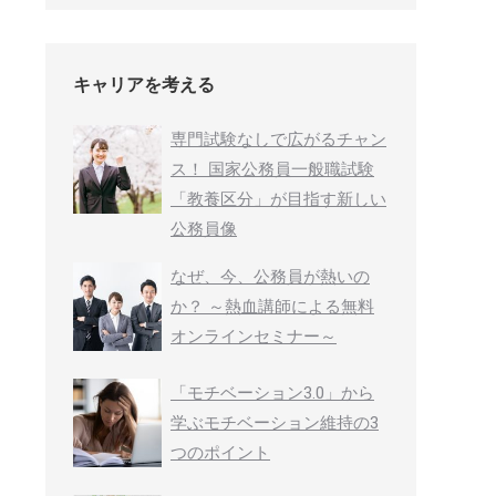
キャリアを考える
専門試験なしで広がるチャン
ス！ 国家公務員一般職試験
「教養区分」が目指す新しい
公務員像
なぜ、今、公務員が熱いの
か？ ～熱血講師による無料
オンラインセミナー～
「モチベーション3.0」から
学ぶモチベーション維持の3
つのポイント