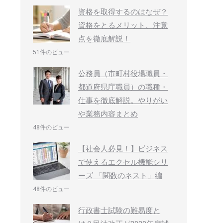
資格を取得するのはなぜ？
資格をとるメリット、注意
点を徹底解説！
51件のビュー
公務員（市町村役場職員・
都道府県庁職員）の職種・
仕事を徹底解説。やりがい
や業務内容まとめ
48件のビュー
【社会人必見！】ビジネス
で使えるエクセル機能シリ
ーズ 「関数のネスト」編
48件のビュー
行政書士試験の難易度と