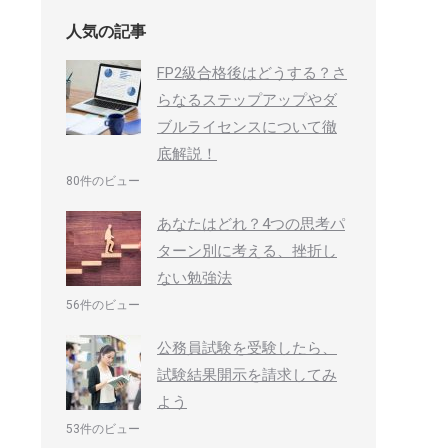
人気の記事
FP2級合格後はどうする？さ
らなるステップアップやダ
ブルライセンスについて徹
底解説！
80件のビュー
あなたはどれ？4つの思考パ
ターン別に考える、挫折し
ない勉強法
56件のビュー
公務員試験を受験したら、
試験結果開示を請求してみ
よう
53件のビュー