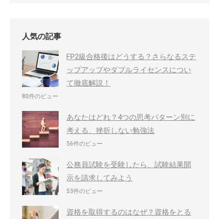
人気の記事
FP2級合格後はどうする？さらなるステ
ップアップやダブルライセンスについ
て徹底解説！
80件のビュー
あなたはどれ？4つの思考パターン別に
考える、挫折しない勉強法
56件のビュー
公務員試験を受験したら、試験結果開
示を請求してみよう
53件のビュー
資格を取得するのはなぜ？資格をとる