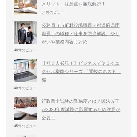
メリット、注意点を徹底解説！
51件のビュー
公務員（市町村役場職員・都道府県庁
職員）の職種・仕事を徹底解説。やり
がいや業務内容まとめ
48件のビュー
【社会人必見！】ビジネスで使えるエ
クセル機能シリーズ 「関数のネスト」
編
48件のビュー
行政書士試験の難易度とは？民法改正
が2020年度試験に影響するため注意が
必要！
45件のビュー