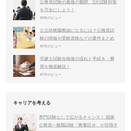
公務員試験の最後の難関、2次試験対策
を万全にしよう！
43件のビュー
公立幼稚園教諭になるには？公務員試
験の情報や受験資格などの要件まとめ
41件のビュー
宅建士試験合格後の流れと手続き・費
用を徹底解説！
41件のビュー
キャリアを考える
専門試験なしで広がるチャンス！ 国家
公務員一般職試験「教養区分」が目指す