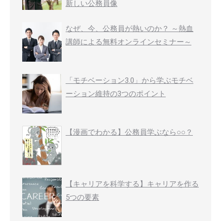
新しい公務員像
なぜ、今、公務員が熱いのか？ ～熱血
講師による無料オンラインセミナー～
「モチベーション3.0」から学ぶモチベ
ーション維持の3つのポイント
【漫画でわかる】公務員学ぶなら○○？
【キャリアを科学する】キャリアを作る
5つの要素