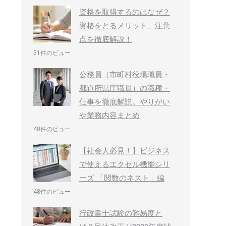
資格を取得するのはなぜ？
資格をとるメリット、注意
点を徹底解説！
51件のビュー
公務員（市町村役場職員・
都道府県庁職員）の職種・
仕事を徹底解説。やりがい
や業務内容まとめ
48件のビュー
【社会人必見！】ビジネス
で使えるエクセル機能シリ
ーズ 「関数のネスト」編
48件のビュー
行政書士試験の難易度と