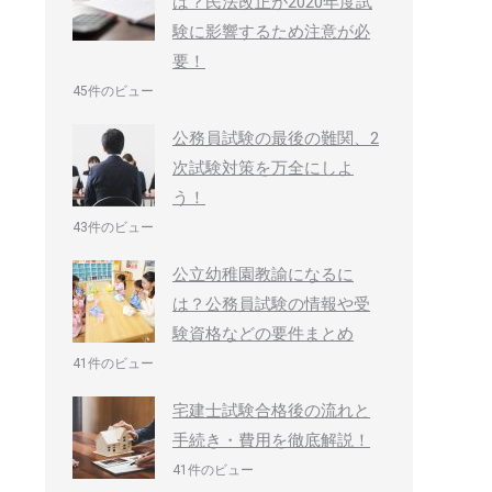
は？民法改正が2020年度試
験に影響するため注意が必
要！
45件のビュー
公務員試験の最後の難関、2
次試験対策を万全にしよ
う！
43件のビュー
公立幼稚園教諭になるに
は？公務員試験の情報や受
験資格などの要件まとめ
41件のビュー
宅建士試験合格後の流れと
手続き・費用を徹底解説！
41件のビュー