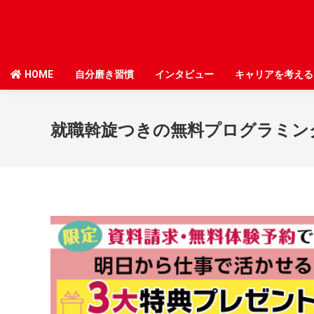
HOME
HOME
自分磨き習慣
自分磨き習慣
インタビュー
インタビュー
キャリアを考える
キャリアを考える
就職斡旋つきの無料プログラミン