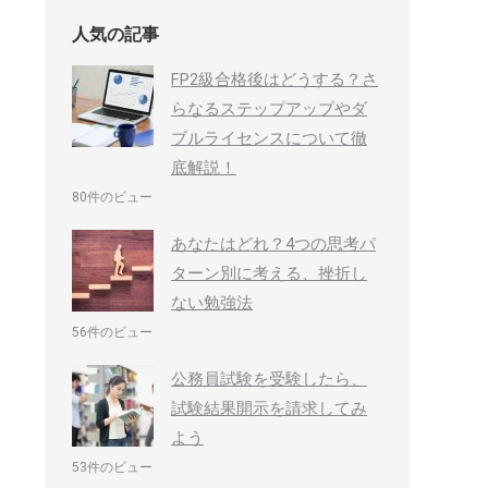
人気の記事
FP2級合格後はどうする？さ
らなるステップアップやダ
ブルライセンスについて徹
底解説！
80件のビュー
あなたはどれ？4つの思考パ
ターン別に考える、挫折し
ない勉強法
56件のビュー
公務員試験を受験したら、
試験結果開示を請求してみ
よう
53件のビュー