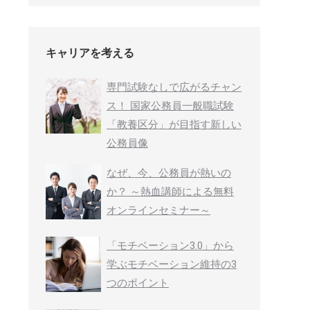
キャリアを考える
専門試験なしで広がるチャン
ス！ 国家公務員一般職試験
「教養区分」が目指す新しい
公務員像
なぜ、今、公務員が熱いの
か？ ～熱血講師による無料
オンラインセミナー～
「モチベーション3.0」から
学ぶモチベーション維持の3
つのポイント