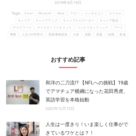
2019年4月19日
Tags:
Excel
Microsoft
Word
アビバ
インタビュー
エクセル
キャリア
キャリアアップ
キャリアナビゲーター
キャリア面談
デスクワーク
マイクロソフトオフィス
リンクスタッフィング
ワード
事務
人生100年時代
医療事務講座
大栄
就職
派遣
転職
飲食
おすすめ記事
和洋の二刀流!? 【NFLへの挑戦】19歳
でアマチュア横綱になった花田秀虎、
英語学習を本格始動
2022年12月12日
人生は一度きり！いま楽しく仕事がで
きているワケとは？！