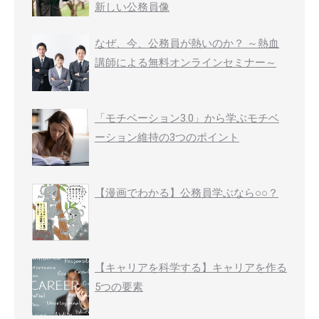
新しい公務員像
なぜ、今、公務員が熱いのか？ ～熱血
講師による無料オンラインセミナー～
「モチベーション3.0」から学ぶモチベ
ーション維持の3つのポイント
【漫画でわかる】公務員学ぶなら○○？
【キャリアを科学する】キャリアを作る
5つの要素