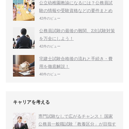
公立幼稚園教諭になるには？公務員試
験の情報や受験資格などの要件まとめ
42件のビュー
公務員試験の最後の難関、2次試験対策
を万全にしよう！
42件のビュー
宅建士試験合格後の流れと手続き・費
用を徹底解説！
40件のビュー
キャリアを考える
専門試験なしで広がるチャンス！ 国家
公務員一般職試験「教養区分」が目指す