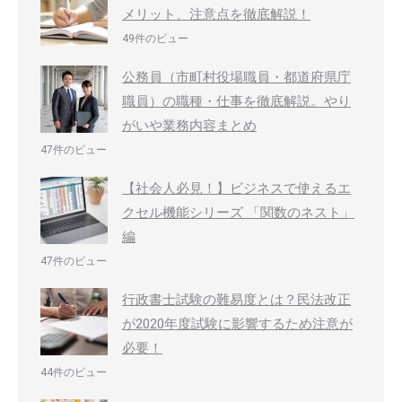
メリット、注意点を徹底解説！
49件のビュー
公務員（市町村役場職員・都道府県庁
職員）の職種・仕事を徹底解説。やり
がいや業務内容まとめ
47件のビュー
【社会人必見！】ビジネスで使えるエ
クセル機能シリーズ 「関数のネスト」
編
47件のビュー
行政書士試験の難易度とは？民法改正
が2020年度試験に影響するため注意が
必要！
44件のビュー