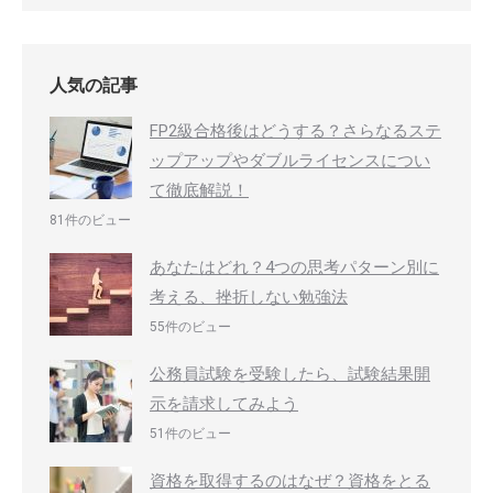
人気の記事
FP2級合格後はどうする？さらなるステ
ップアップやダブルライセンスについ
て徹底解説！
81件のビュー
あなたはどれ？4つの思考パターン別に
考える、挫折しない勉強法
55件のビュー
公務員試験を受験したら、試験結果開
示を請求してみよう
51件のビュー
資格を取得するのはなぜ？資格をとる