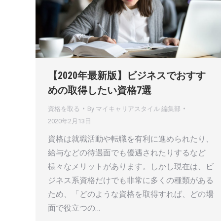
【2020年最新版】ビジネスでおすす
めの取得したい資格7選
資格を取る
By
マイキャリアスタイル 編集部
2020年2月13日
資格は就職活動や転職を有利に進められたり、
給与などの待遇面でも優遇されたりするなど
様々なメリットがあります。しかし現在は、ビ
ジネス系資格だけでも非常に多くの種類がある
ため、「どのような資格を取得すれば、どの場
面で役立つの…