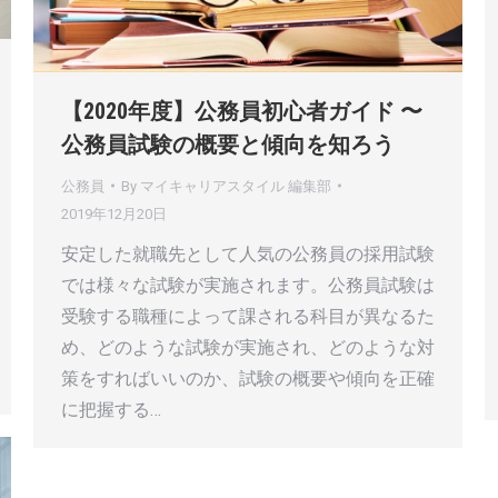
【2020年度】公務員初心者ガイド 〜
公務員試験の概要と傾向を知ろう
公務員
By
マイキャリアスタイル 編集部
2019年12月20日
安定した就職先として人気の公務員の採用試験
では様々な試験が実施されます。公務員試験は
受験する職種によって課される科目が異なるた
め、どのような試験が実施され、どのような対
策をすればいいのか、試験の概要や傾向を正確
に把握する…