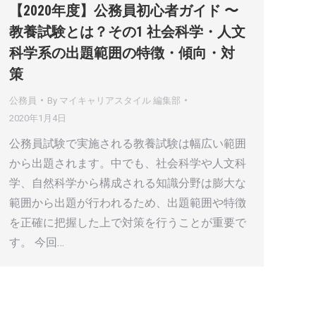
【2020年度】公務員初心者ガイド 〜
教養試験とは？その1 社会科学・人文
科学系の出題範囲の特徴・傾向・対
策
公務員
By
マイキャリアスタイル 編集部
2020年1月4日
公務員試験で実施される教養試験は幅広い範囲
から出題されます。中でも、社会科学や人文科
学、自然科学から構成される知識分野は膨大な
範囲から出題が行われるため、出題範囲や特徴
を正確に把握した上で対策を行うことが重要で
す。 今回…