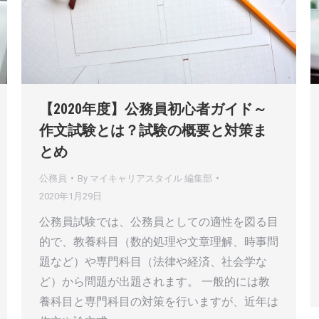
【2020年度】公務員初心者ガイド～
作文試験とは？試験の概要と対策ま
とめ
公務員
By
マイキャリアスタイル 編集部
2020年1月29日
公務員試験では、公務員としての適性を図る目
的で、教養科目（数的処理や文章理解、時事問
題など）や専門科目（法律や経済、社会学な
ど）から問題が出題されます。 一般的には教
養科目と専門科目の対策を行いますが、近年は