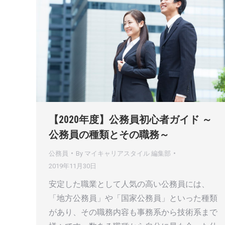
【2020年度】公務員初心者ガイド ～
公務員の種類とその職務～
公務員
By
マイキャリアスタイル 編集部
2019年11月30日
安定した職業として人気の高い公務員には、
「地方公務員」や「国家公務員」といった種類
があり、その職務内容も事務系から技術系まで